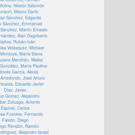
Molina, Néstor Salomón
arracín, Mauro Darío
raz Sánchez, Edgardo
o Sánchez, Emmanuel
Sánchez, Martín Ernesto
rnández, Alan Dagoberto
laños, Rubén Iván
uisa Velásquez, Michael
 Montoya, María Elena
zano Merchán, Walter
González, María Paulina
dovés García, Alexis
Arredondo, José Arturo
hicaiza, Eduardo Javier
Díaz, Javier
e Gómez, Alejandro
bar Zuluaga, Antonio
Espinel, Carlos
osa Fuentes, Fernando
Falcón, Diego
lego Rendón, Ramón
dríguez, Alejandro Israel