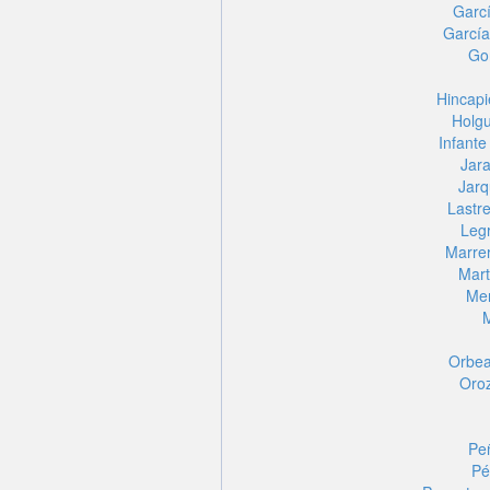
Garcí
García
Gon
Hincapi
Holgu
Infante
Jara
Jarq
Lastre
Legr
Marre
Mart
Men
M
Orbea
Oroz
Pe
Pé