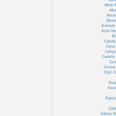
Albán 
Alb
Alma
Alons
Andrade 
Arias He
Bo
Caizal
Calva
Campo
Cedeño 
Cor
Correa 
Díaz C
Duqu
Esco
Espin
Gal
Gálvez Ro