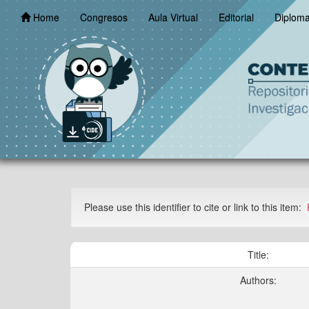
Skip
Home
Congresos
Aula Virtual
Editorial
Diplom
navigation
Please use this identifier to cite or link to this item:
Title:
Authors: