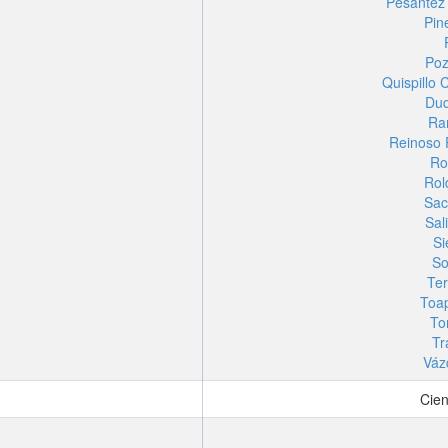
Pesantez 
Pin
Poz
Quispillo
Duq
Ra
Reinoso 
Ro
Rol
Sac
Sal
Si
So
Ter
Toa
To
Tr
Váz
Cien