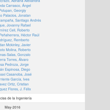
Erazo, Adriana Alexandra
eda Carrasco, Ángel
Polupan, Georgiy
o Palacios, Jonatan
 Campaña, Santiago Andrés
ue, Jovanny Rafael
mírez Celi, Roberto
Peñaherrera, Héctor Raúl
dríguez, Remberto
dan Mckinley, Javier
oto Molina, Roberto
inas-Salas, Gonzalo
erra Torres, Álvaro
sa Pedroza, Jorge
án Espinosa, Diego
paxi Casanoba, José
rriente García, Ives
avez Ortiz, Cristian
quez Flores, J. Félix
cias de la Ingeniería
May-2016