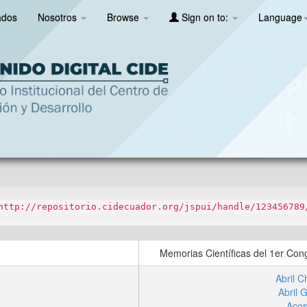
ados
Nosotros
Browse
Sign on to:
Language
http://repositorio.cidecuador.org/jspui/handle/123456789
Memorias Científicas del 1er Cong
Abril C
Abril 
Acos