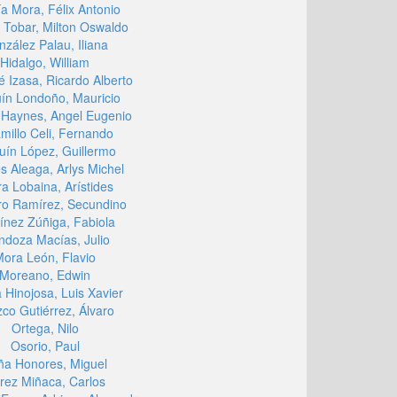
a Mora, Félix Antonio
 Tobar, Milton Oswaldo
zález Palau, Iliana
Hidalgo, William
é Izasa, Ricardo Alberto
ín Londoño, Mauricio
 Haynes, Angel Eugenio
millo Celi, Fernando
uín López, Guillermo
s Aleaga, Arlys Michel
a Lobaina, Arístides
ro Ramírez, Secundino
ínez Zúñiga, Fabiola
doza Macías, Julio
ora León, Flavio
Moreano, Edwin
 Hinojosa, Luis Xavier
co Gutiérrez, Álvaro
Ortega, Nilo
Osorio, Paul
ña Honores, Miguel
rez Miñaca, Carlos