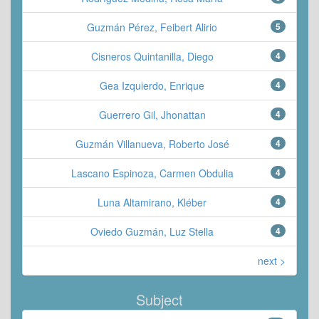
Guzmán Pérez, Feibert Alirio
5
Cisneros Quintanilla, Diego
4
Gea Izquierdo, Enrique
4
Guerrero Gil, Jhonattan
4
Guzmán Villanueva, Roberto José
4
Lascano Espinoza, Carmen Obdulia
4
Luna Altamirano, Kléber
4
Oviedo Guzmán, Luz Stella
4
next >
Subject