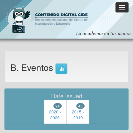
Skip
navigation
B. Eventos
Date issued
94
45
2020 -
2015 -
2026
2019