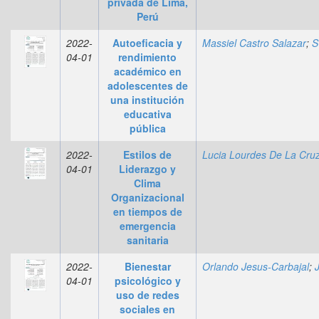
privada de Lima,
Perú
2022-
Autoeficacia y
Massiel Castro Salazar
;
Sprenger Samuel Bustillos Alamo
04-01
rendimiento
académico en
adolescentes de
una institución
educativa
pública
2022-
Estilos de
04-01
Liderazgo y
Clima
Organizacional
en tiempos de
emergencia
sanitaria
2022-
Bienestar
Orlando Jesus-Carbajal
;
Javier Vivar-Br
04-01
psicológico y
uso de redes
sociales en