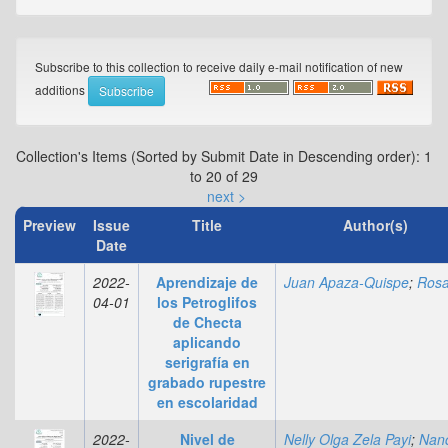
Subscribe to this collection to receive daily e-mail notification of new
additions
Collection's Items (Sorted by Submit Date in Descending order): 1
to 20 of 29
next >
Preview
Issue
Title
Author(s)
Date
2022-
Aprendizaje de
Juan Apaza-Quispe
;
Rosa Romero-Hermo
04-01
los Petroglifos
de Checta
aplicando
serigrafía en
grabado rupestre
en escolaridad
2022-
Nivel de
Nelly Olga Zela Payi
;
Nancy Chambi Cond