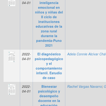
04-01
inteligencia
emocional en
niños y niñas del
II ciclo de
instituciones
educativas de la
zona rural
durante la
pandemia-Puno
2021
2022-
El diagnóstico
04-01
psicopedagógico
y el
comportamiento
infantil. Estudio
de caso
2022-
Bienestar
Rachel Vargas Navarro
;
Gloria Idrogo
04-01
psicológico y
desempeño
docente en la
educación