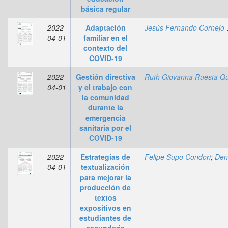
básica regular
2022-
Adaptación
Jesús 
04-01
familiar en el
contexto del
COVID-19
2022-
Gestión directiva
04-01
y el trabajo con
la comunidad
durante la
emergencia
sanitaria por el
COVID-19
2022-
Estrategias de
Felipe Supo Condori
;
Dennis Fernando Jaramillo Ostos
04-01
textualización
para mejorar la
producción de
textos
expositivos en
estudiantes de
secundaria