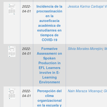
2022-
Incidencia de la
04-01
procrastinación
en la
autoeficacia
académica de
estudiantes en
tiempos de
COVID-19
2022-
Formative
Silvia Morales-Morejón
;
Marta Álvarez-Pe
04-01
Assessment on
Spoken
Production in
EFL Learners
involve in E-
Learning
Environment
2022-
Percepción del
Nain Maraza Vilcanqui
;
Gladys Martha Flores Choque
04-01
clima
organizacional
en la escuela y