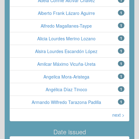
Adela Connie Alcívar Chávez
Alberto Frank Lázaro Aguirre
1
Alfredo Magallanes-Taype
1
Alicia Lourdes Merino Lozano
1
Alsira Lourdes Escandón López
1
Amilcar Máximo Vicuña-Ureta
1
Angelica Mora-Aristega
1
Angélica Díaz Tinoco
1
Armando Wilfredo Tarazona Padilla
1
next >
Date issued