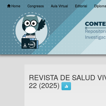
Skip
Home
Congresos
Aula Virtual
Editorial
Diplom
navigation
REVISTA DE SALUD VIV
22 (2025)