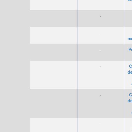
-
-
me
-
P
-
C
d
-
C
d
-