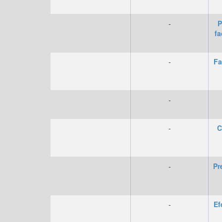
-
P
fa
-
Fa
-
-
C
-
Pr
-
Ef