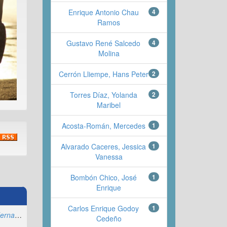
Enrique Antonio Chau
4
Ramos
Gustavo René Salcedo
4
Molina
Cerrón Lliempe, Hans Peter
2
Torres Díaz, Yolanda
2
Maribel
Acosta-Román, Mercedes
1
Alvarado Caceres, Jessica
1
Vanessa
Bombón Chico, José
1
Enrique
Carlos Enrique Godoy
1
Castillo Rojas, Jhon Fernando
;
Ortiz Tejedor, Jonnathan Gerardo
Cedeño