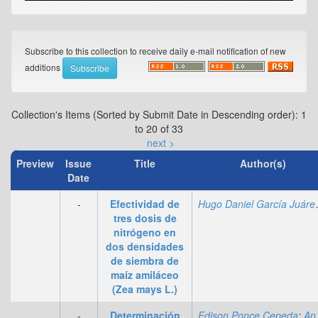
Subscribe to this collection to receive daily e-mail notification of new
additions
Collection's Items (Sorted by Submit Date in Descending order): 1
to 20 of 33
next >
Preview
Issue
Title
Author(s)
Date
-
Efectividad de
Hugo Da
tres dosis de
nitrógeno en
dos densidades
de siembra de
maíz amiláceo
(Zea mays L.)
-
Determinación
Edison Ponce Cepeda
;
Angel Casierra Cardenaz