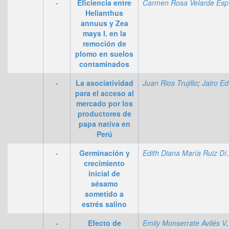
-
Eficiencia entre
Ca
Helianthus
annuus y Zea
mays I. en la
remoción de
plomo en suelos
contaminados
-
La asociatividad
Juan Rios Trujillo
;
Jairo Edson Gutiérrez-Collao
para el acceso al
mercado por los
productores de
papa nativa en
Perú
-
Germinación y
Edith Diana 
crecimiento
inicial de
sésamo
sometido a
estrés salino
-
Efecto de
Emily Monser