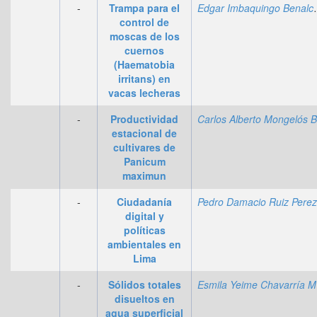
-
Trampa para el
Edgar Imb
control de
moscas de los
cuernos
(Haematobia
irritans) en
vacas lecheras
-
Productividad
estacional de
cultivares de
Panicum
maximun
-
Ciudadanía
digital y
políticas
ambientales en
Lima
-
Sólidos totales
Es
disueltos en
agua superficial