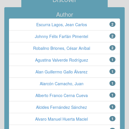
Author
Escurra Lagos, Jean Carlos
2
Johnny Félix Farfán Pimentel
2
Robalino Briones, César Aníbal
2
Agustina Valverde Rodríguez
1
Alan Guillermo Gallo Álvarez
1
Alarcón Camacho, Juan
1
Alberto Franco Cerna Cueva
1
Alcides Fernández Sánchez
1
Alvaro Manuel Huerta Maciel
1