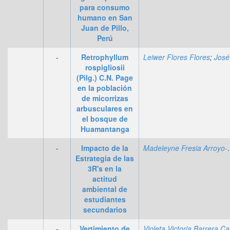
para consumo
humano en San
Juan de Pillo,
Perú
-
Retrophyllum
Leiwer Flores Flores
;
José Kalion Guerra Lu
rospigliosii
(Pilg.) C.N. Page
en la población
de micorrizas
arbusculares en
el bosque de
Huamantanga
-
Impacto de la
Madeleyne 
Estrategia de las
3R's en la
actitud
ambiental de
estudiantes
secundarios
-
Vertimiento de
Vi