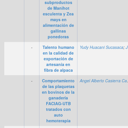
subproductos
de Manihot
esculenta y Zea
mays en
alimentación de
gallinas
ponedoras
-
Talento humano
Yudy Huacani Sucasaca
;
Jesús Mamani Mamani
en la calidad de
exportación de
artesanía en
fibra de alpaca
-
Comportamiento
Angel Al
de las plaquetas
en bovinos de la
ganadería
FACIAG-UTB
tratados con
auto
hemoterapia