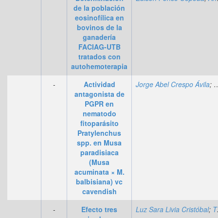
de la población
eosinofílica en
bovinos de la
ganadería
FACIAG-UTB
tratados con
autohemoterapia
-
Actividad
Jorge Abel Crespo Ávila
;
C
antagonista de
PGPR en
nematodo
fitoparásito
Pratylenchus
spp. en Musa
paradisiaca
(Musa
acuminata × M.
balbisiana) vc
cavendish
-
Efecto tres
Luz Sara Livia Cristóbal
;
Teresa Andrea Jorge Taipe