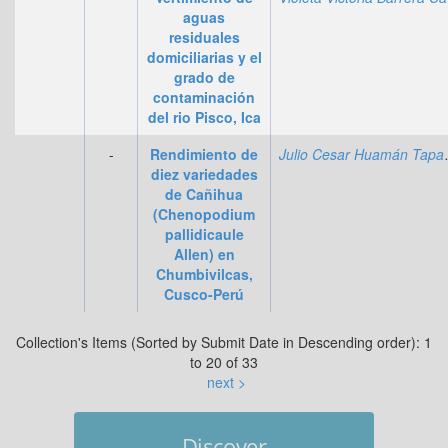
aguas
residuales
domiciliarias y el
grado de
contaminación
del rio Pisco, Ica
-
Rendimiento de
Julio C
diez variedades
de Cañihua
(Chenopodium
pallidicaule
Allen) en
Chumbivilcas,
Cusco-Perú
Collection's Items (Sorted by Submit Date in Descending order): 1
to 20 of 33
next >
Discover