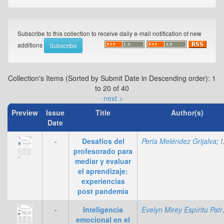
Subscribe to this collection to receive daily e-mail notification of new
additions
Collection's Items (Sorted by Submit Date in Descending order): 1
to 20 of 40
next >
Preview
Issue
Title
Author(s)
Date
-
Desafíos del
Perla Meléndez Grijalva
;
Imelda Denisse Avilés Domínguez
profesorado para
mediar y evaluar
el aprendizaje:
experiencias
post pandemia
-
Inteligencia
Evelyn
emocional en el