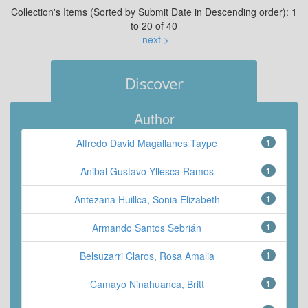
Collection's Items (Sorted by Submit Date in Descending order): 1
to 20 of 40
next >
Discover
Author
Alfredo David Magallanes Taype
1
Anibal Gustavo Yllesca Ramos
1
Antezana Huillca, Sonia Elizabeth
1
Armando Santos Sebrián
1
Belsuzarri Claros, Rosa Amalia
1
Camayo Ninahuanca, Britt
1