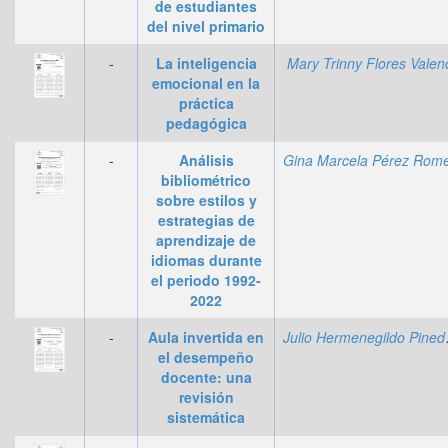
de estudiantes
del nivel primario
-
La inteligencia
Mary Trinny Flores Valen
emocional en la
práctica
pedagógica
-
Análisis
bibliométrico
sobre estilos y
estrategias de
aprendizaje de
idiomas durante
el periodo 1992-
2022
-
Aula invertida en
Julio 
el desempeño
docente: una
revisión
sistemática