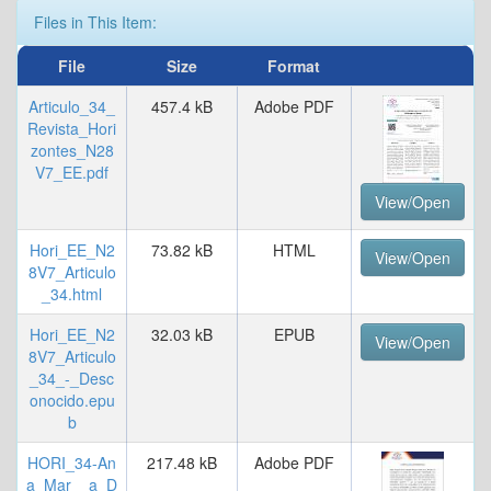
Files in This Item:
File
Size
Format
Articulo_34_
457.4 kB
Adobe PDF
Revista_Hori
zontes_N28
V7_EE.pdf
View/Open
Hori_EE_N2
73.82 kB
HTML
View/Open
8V7_Articulo
_34.html
Hori_EE_N2
32.03 kB
EPUB
View/Open
8V7_Articulo
_34_-_Desc
onocido.epu
b
HORI_34-An
217.48 kB
Adobe PDF
a_Mar__a_D