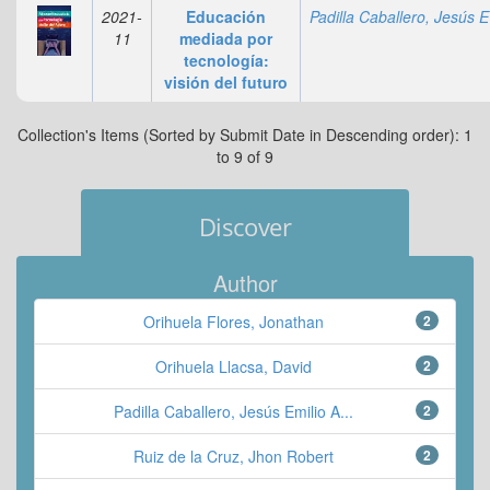
2021-
Educación
Pa
11
mediada por
tecnología:
visión del futuro
Collection's Items (Sorted by Submit Date in Descending order): 1
to 9 of 9
Discover
Author
Orihuela Flores, Jonathan
2
Orihuela Llacsa, David
2
Padilla Caballero, Jesús Emilio A...
2
Ruiz de la Cruz, Jhon Robert
2