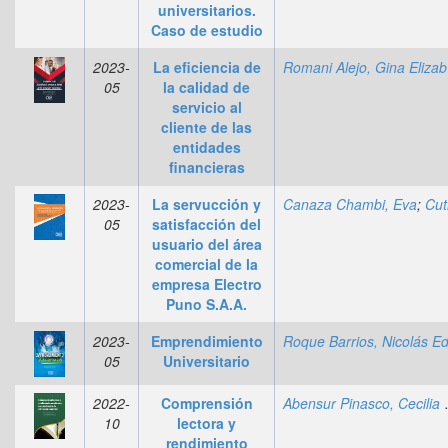
universitarios.
Caso de estudio
2023-
La eficiencia de
Ro
05
la calidad de
servicio al
cliente de las
entidades
financieras
2023-
La servucción y
Canaza Chambi, Eva
;
Cutipa Limache, Alberto Ma
05
satisfacción del
usuario del área
comercial de la
empresa Electro
Puno S.A.A.
2023-
Emprendimiento
05
Universitario
2022-
Comprensión
Abensur 
10
lectora y
rendimiento