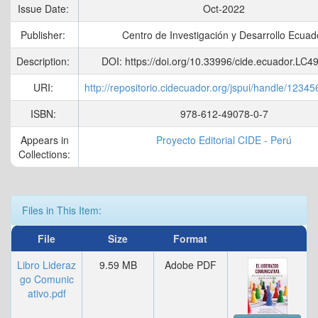
Issue Date:
Oct-2022
Publisher:
Centro de Investigación y Desarrollo Ecuad
Description:
DOI: https://doi.org/10.33996/cide.ecuador.LC
URI:
http://repositorio.cidecuador.org/jspui/handle/1234
ISBN:
978-612-49078-0-7
Appears in
Proyecto Editorial CIDE - Perú
Collections:
Files in This Item:
File
Size
Format
Libro Lideraz
9.59 MB
Adobe PDF
go Comunic
ativo.pdf