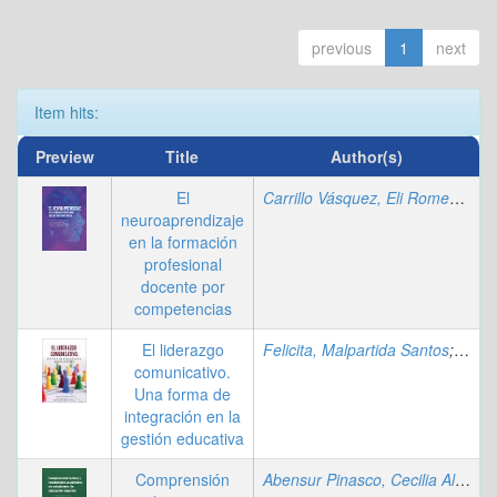
previous
1
next
Item hits:
Preview
Title
Author(s)
El
Carrillo Vásquez, Eli Romeo
;
Pére
neuroaprendizaje
en la formación
profesional
docente por
competencias
El liderazgo
Felicita, Malpartida Santos
;
Blanc
comunicativo.
Una forma de
integración en la
gestión educativa
Comprensión
Abensur Pinasco, Cecilia Alicia
;
B