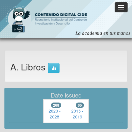
Skip
navigation
A. Libros
Date issued
268
65
2020 -
2015 -
2028
2019