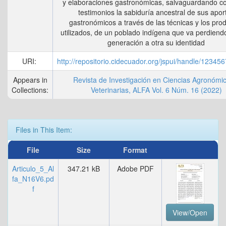
y elaboraciones gastronómicas, salvaguardando c
testimonios la sabiduría ancestral de sus apor
gastronómicos a través de las técnicas y los pro
utilizados, de un poblado indígena que va perdiend
generación a otra su identidad
URI:
http://repositorio.cidecuador.org/jspui/handle/1234
Appears in
Revista de Investigación en Ciencias Agronómi
Collections:
Veterinarias, ALFA Vol. 6 Núm. 16 (2022)
Files in This Item:
File
Size
Format
Articulo_5_Al
347.21 kB
Adobe PDF
fa_N16V6.pd
f
View/Open