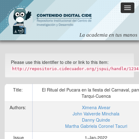
Skip
navigation
Please use this identifier to cite or link to this item:
http://repositorio.cidecuador.org/jspui/handle/1234
Title:
El Ritual del Pucara en la fiesta del Carnaval, par
Tarqui-Cuenca
Authors:
Ximena Alvear
John Valverde Minchala
Danny Quinde
Martha Gabriela Coronel Tacuri
Issue
1-Jan-2022