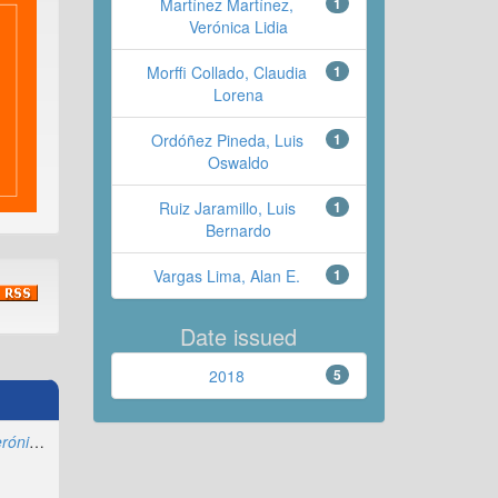
Martínez Martínez,
1
Verónica Lidia
Morffi Collado, Claudia
1
Lorena
Ordóñez Pineda, Luis
1
Oswaldo
Ruiz Jaramillo, Luis
1
Bernardo
Vargas Lima, Alan E.
1
Date issued
2018
5
Martínez Martínez, Verónica Lidia