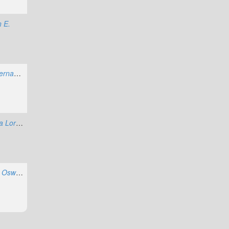
 E.
Ruiz Jaramillo, Luis Bernardo
Morffi Collado, Claudia Lorena
;
Galiano Maritan, Grisel
Ordóñez Pineda, Luis Oswaldo