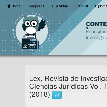
Skip
Home
Congresos
Aula Virtual
Editorial
Diplom
navigation
Lex, Revista de Investig
Ciencias Jurídicas Vol. 
(2018)