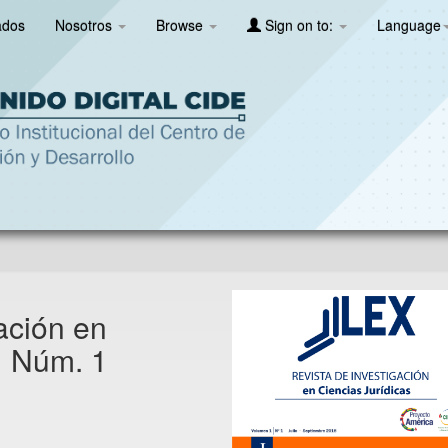
ados
Nosotros
Browse
Sign on to:
Language
ación en
1 Núm. 1