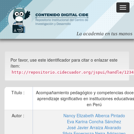
Skip
navigation
Por favor, use este identificador para citar o enlazar este
ítem:
http://repositorio.cidecuador.org/jspui/handle/1234
Título :
Acompañamiento pedagógico y competencias docen
aprendizaje significativo en instituciones educativa
en Perú
Autor :
Nancy Elizabeth Alberca Pintado
Eva Karina Concha Sánchez
José Javier Arraiza Alvarado
Silvia Esperanza Neira Adrianzen