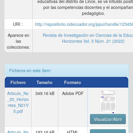
educativas del distrito de Lince, se ve influido pos
por las competencias docentes y el acompaña
pedagógico.
URI :
http://repositorio.cidecuador.org/jspui/handle/1234
Aparece en
Revista de Investigación en Ciencias de la Educ
las
Horizontes Vol. 5 Núm. 21 (2022)
colecciones:
Ficheros en este ítem:
Fichero
Tamaño
Formato
Articulo_No
349.16 kB
Adobe PDF
_20_Horizo
ntes_N21V
5.pdf
Visualizar/Abrir
Articulo_No
193.16 kB
HTML