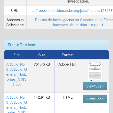
investigación.
URI:
http://repositorio.cidecuador.org/jspui/handle/1234
Appears in
Revista de Investigación en Ciencias de la Educa
Collections:
Horizontes Vol. 5 Núm. 18 (2021)
Files in This Item:
File
Size
Format
Articulo_No_
751.45 kB
Adobe PDF
0_Articulo_G
eneral_Horiz
ontes_N18V
5.pdf
View/Open
Articulo_No_
142.91 kB
HTML
View/Open
0_Articulo_G
eneral_Horiz
ontes_N18V