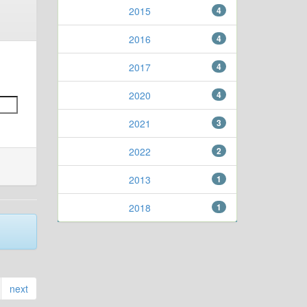
2015
4
2016
4
2017
4
2020
4
2021
3
2022
2
2013
1
2018
1
next