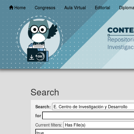
Skip
Home
Congresos
Aula Virtual
Editorial
Diplom
navigation
Search
Search:
for
Current filters: