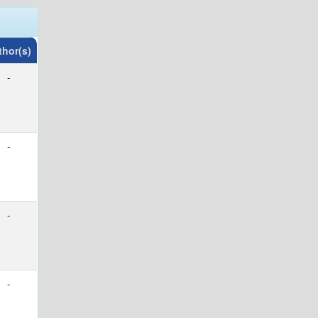
thor(s)
-
-
-
-