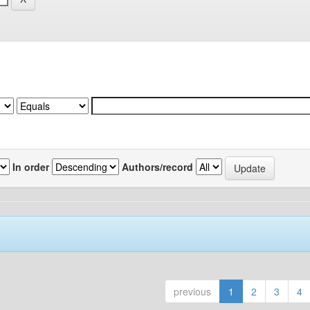
In order
Authors/record
previous
1
2
3
4