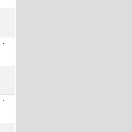
-
-
-
-
-