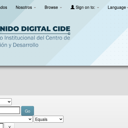
ados
Nosotros
Browse
Sign on to:
Language