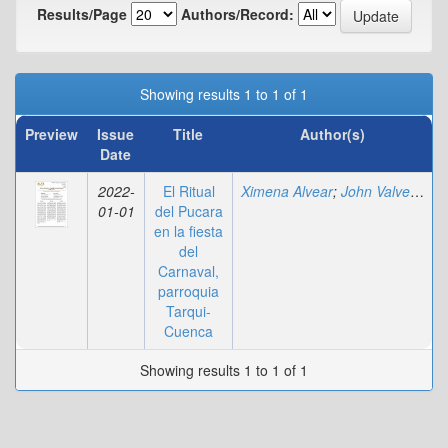
Results/Page
Authors/Record:
Showing results 1 to 1 of 1
Preview
Issue
Title
Author(s)
Date
2022-
El Ritual
Ximena Alvear
;
John Valverde Minchala
01-01
del Pucara
en la fiesta
del
Carnaval,
parroquia
Tarqui-
Cuenca
Showing results 1 to 1 of 1