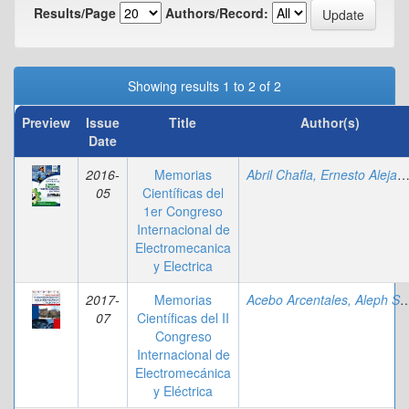
Results/Page
Authors/Record:
Showing results 1 to 2 of 2
Preview
Issue
Title
Author(s)
Date
2016-
Memorias
Abril Chafla, Ernesto Alejan
05
Científicas del
1er Congreso
Internacional de
Electromecanica
y Electrica
2017-
Memorias
Acebo Arcentales, Alep
07
Científicas del II
Congreso
Internacional de
Electromecánica
y Eléctrica