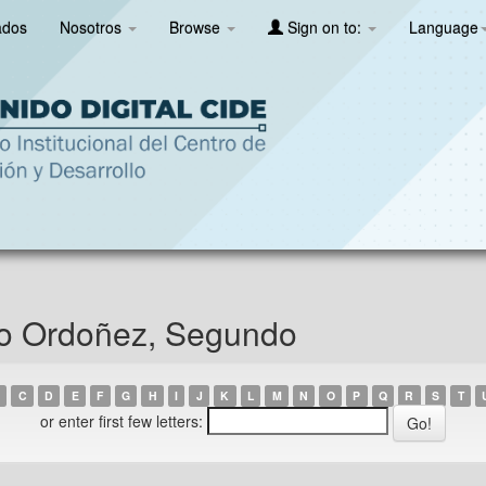
ados
Nosotros
Browse
Sign on to:
Language
no Ordoñez, Segundo
C
D
E
F
G
H
I
J
K
L
M
N
O
P
Q
R
S
T
or enter first few letters: