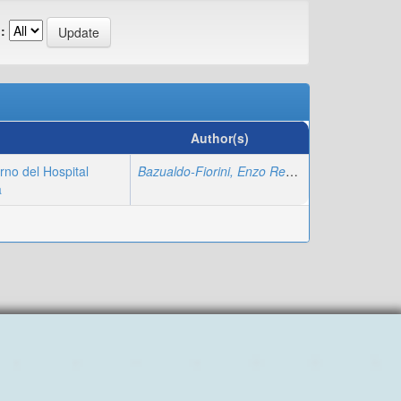
:
Author(s)
erno del Hospital
Bazualdo-Fiorini, Enzo Renatto
;
Pajares-Huari
a