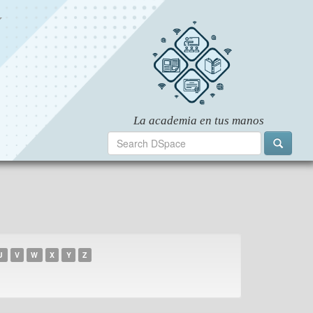
U
V
W
X
Y
Z