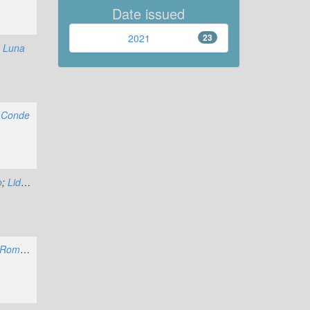
Date issued
2021
23
 Luna
n Conde
o
;
Lidia Neyra Huamani
Rómulo Cresenciano Romero Centeno