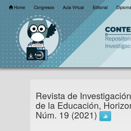
Skip
Home
Congresos
Aula Virtual
Editorial
Diplom
navigation
Revista de Investigació
de la Educación, Horizon
Núm. 19 (2021)