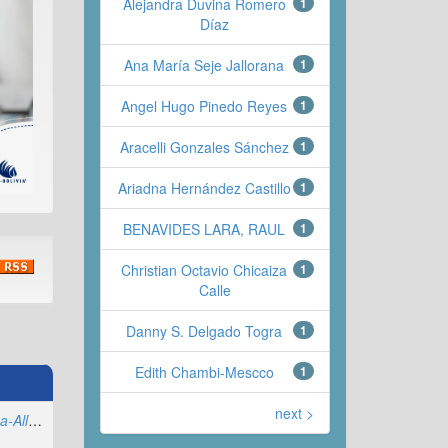
Alejandra Duvina Romero
1
Díaz
Ana María Seje Jallorana
1
Angel Hugo Pinedo Reyes
1
Aracelli Gonzales Sánchez
1
Ariadna Hernández Castillo
1
BENAVIDES LARA, RAUL
1
Christian Octavio Chicaiza
1
Calle
Danny S. Delgado Togra
1
Edith Chambi-Mescco
1
next >
Juan Carlos Muyulema-Allaica
;
Roberto Bernardo Usca-Veloz
;
José Luis Gavidia-García
;
Pao