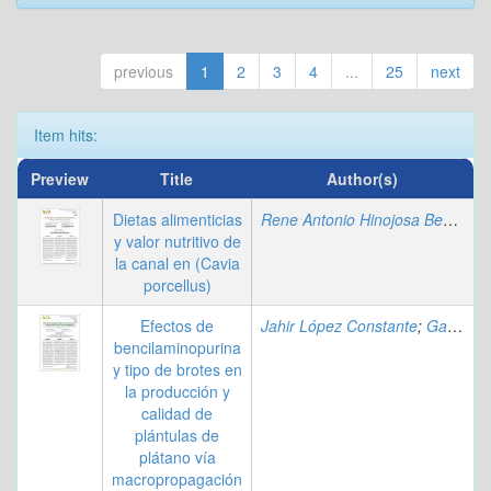
previous
1
2
3
4
...
25
next
Item hits:
Preview
Title
Author(s)
Dietas alimenticias
Rene Antonio Hinojosa Benavides
y valor nutritivo de
la canal en (Cavia
porcellus)
Efectos de
Jahir López Constante
;
Galo Cedeño García
bencilaminopurina
y tipo de brotes en
la producción y
calidad de
plántulas de
plátano vía
macropropagación