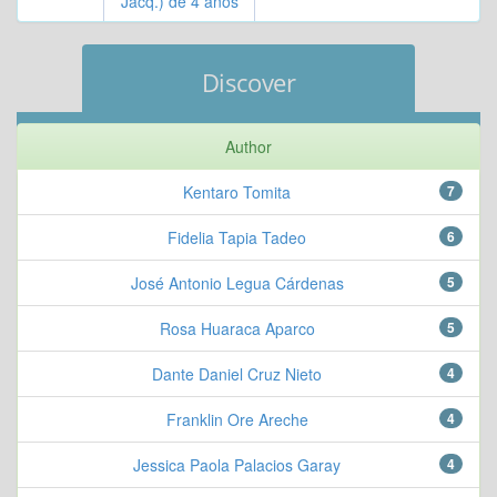
Jacq.) de 4 años
Discover
Author
Kentaro Tomita
7
Fidelia Tapia Tadeo
6
José Antonio Legua Cárdenas
5
Rosa Huaraca Aparco
5
Dante Daniel Cruz Nieto
4
Franklin Ore Areche
4
Jessica Paola Palacios Garay
4