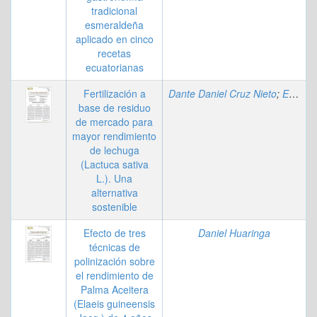
tradicional
esmeraldeña
aplicado en cinco
recetas
ecuatorianas
Fertilización a
Dante Daniel Cruz Nieto
;
Edwin Guillermo Gálvez Torres
base de residuo
de mercado para
mayor rendimiento
de lechuga
(Lactuca sativa
L.). Una
alternativa
sostenible
Efecto de tres
Daniel Huaringa
técnicas de
polinización sobre
el rendimiento de
Palma Aceitera
(Elaeis guineensis