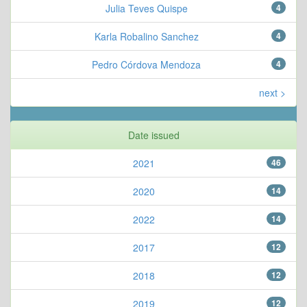
Julia Teves Quispe
4
Karla Robalino Sanchez
4
Pedro Córdova Mendoza
4
next >
Date issued
2021
46
2020
14
2022
14
2017
12
2018
12
2019
12