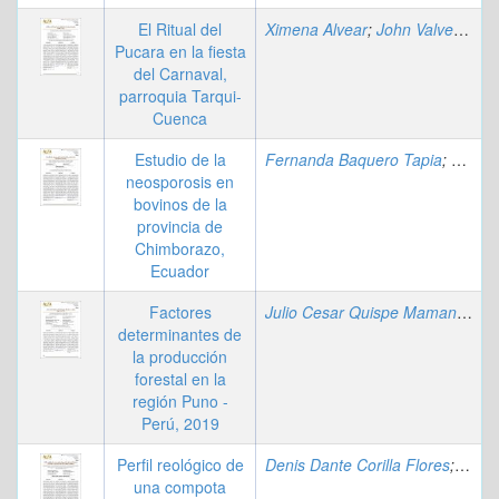
El Ritual del
Ximena Alvear
;
John Valverde Minchala
Pucara en la fiesta
del Carnaval,
parroquia Tarqui-
Cuenca
Estudio de la
Fernanda Baquero Tapia
;
Byron 
neosporosis en
bovinos de la
provincia de
Chimborazo,
Ecuador
Factores
Julio Cesar Quispe Mamani
;
Mir
determinantes de
la producción
forestal en la
región Puno -
Perú, 2019
Perfil reológico de
Denis Dante Corilla Flores
;
Frank
una compota