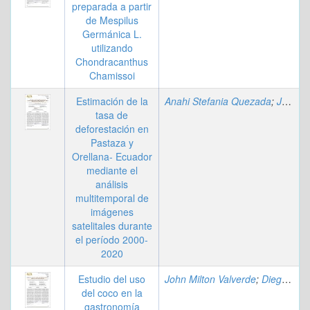
preparada a partir
de Mespilus
Germánica L.
utilizando
Chondracanthus
Chamissoi
Estimación de la
Anahi Stefania Quezada
;
Jorge David Sevilla Tapia
tasa de
deforestación en
Pastaza y
Orellana- Ecuador
mediante el
análisis
multitemporal de
imágenes
satelitales durante
el período 2000-
2020
Estudio del uso
John Milton Valverde
;
Diego Gutiérrez Viva
del coco en la
gastronomía