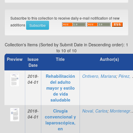
Subscribe to this collection to receive daily e-mail notification of new
additions
Collection's Items (Sorted by Submit Date in Descending order): 1
to 10 of 10
Preview
Issue
Title
Author(s)
Date
2018-
Rehabilitación
Ontivero, Mariana
;
Pérez, Joelimar
04-01
del adulto
mayor y estilo
de vida
saludable
2018-
Cirugía
Noval, Carlos
;
Montenegro, Jomari
04-01
convencional y
laparoscópica,
en