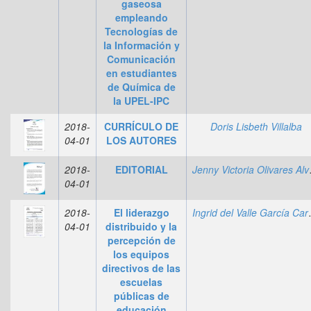
gaseosa
empleando
Tecnologías de
la Información y
Comunicación
en estudiantes
de Química de
la UPEL-IPC
2018-
CURRÍCULO DE
Doris Lisbeth Villalba
04-01
LOS AUTORES
2018-
EDITORIAL
Jenny 
04-01
2018-
El liderazgo
Ingrid d
04-01
distribuido y la
percepción de
los equipos
directivos de las
escuelas
públicas de
educación