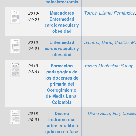
colecistectomía
2018-
Marcadores
Torres, Liliana
;
Fernández, Yolima
04-01
Enfermedad
cardiovascular y
obesidad
2018-
Enfermedad
Saturno, Darío
;
Castillo, Milagros
04-01
cardiovascular y
obesidad
2018-
Formación
Yelena Montesino
;
Sunny Raquela Perozo
04-01
pedagógica de
los docentes de
primaria del
Corregimiento
de Media Luna,
Colombia
2018-
Diseño
Diana Sosa
;
Eury Castill
04-01
Instruccional
sobre equilibrio
químico en fase