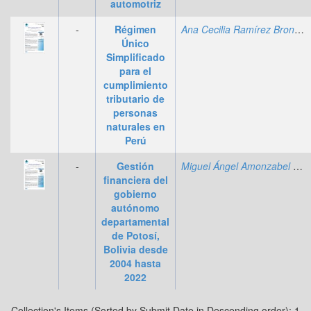
automotriz
-
Régimen
Ana Cecilia Ramírez Broncano
Único
Simplificado
para el
cumplimiento
tributario de
personas
naturales en
Perú
-
Gestión
Miguel Ángel Amonzabel Gonzales
financiera del
gobierno
autónomo
departamental
de Potosí,
Bolivia desde
2004 hasta
2022
Collection's Items (Sorted by Submit Date in Descending order): 1