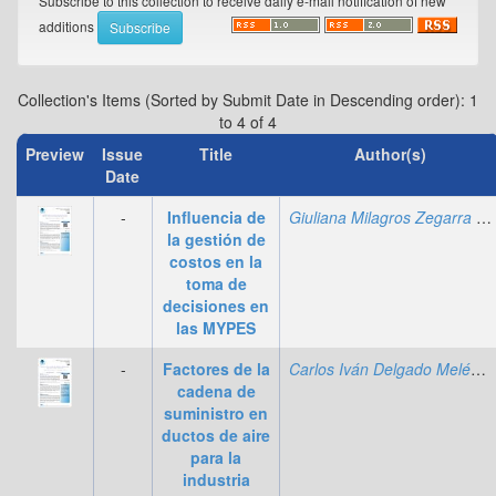
Subscribe to this collection to receive daily e-mail notification of new
additions
Collection's Items (Sorted by Submit Date in Descending order): 1
to 4 of 4
Preview
Issue
Title
Author(s)
Date
-
Influencia de
Giuliana Milagros Zegarra Quesada
la gestión de
costos en la
toma de
decisiones en
las MYPES
-
Factores de la
Carlos Iván Delgado Meléndez
cadena de
suministro en
ductos de aire
para la
industria