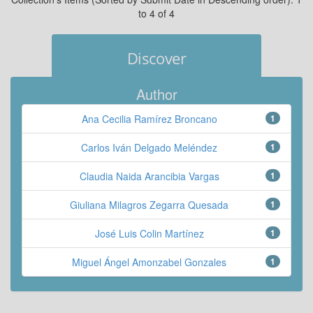
to 4 of 4
Discover
Author
Ana Cecilia Ramírez Broncano
1
Carlos Iván Delgado Meléndez
1
Claudia Naida Arancibia Vargas
1
Giuliana Milagros Zegarra Quesada
1
José Luis Colin Martínez
1
Miguel Ángel Amonzabel Gonzales
1