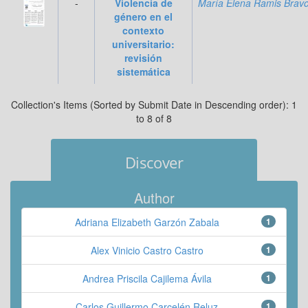
-
Violencia de
María Elena Ramis Brav
género en el
contexto
universitario:
revisión
sistemática
Collection's Items (Sorted by Submit Date in Descending order): 1
to 8 of 8
Discover
Author
Adriana Elizabeth Garzón Zabala
1
Alex Vinicio Castro Castro
1
Andrea Priscila Cajilema Ávila
1
Carlos Guillermo Carcelén Reluz
1