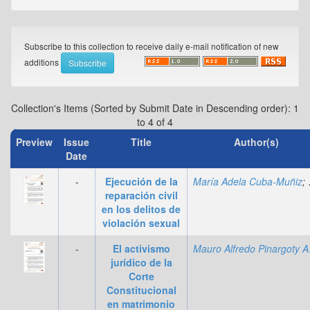
Subscribe to this collection to receive daily e-mail notification of new
additions
Collection's Items (Sorted by Submit Date in Descending order): 1
to 4 of 4
Preview
Issue
Title
Author(s)
Date
-
Ejecución de la
María Adela Cuba-Muñiz
;
reparación civil
en los delitos de
violación sexual
-
El activismo
Maur
jurídico de la
Corte
Constitucional
en matrimonio