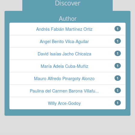
Discover
Author
Andrés Fabián Martínez Ortiz
1
Angel Benito Vilca-Aguilar
1
David Isaías Jacho Chicaiza
1
María Adela Cuba-Muñiz
1
Mauro Alfredo Pinargoty Alonzo
1
Paulina del Carmen Barona Villafu...
1
Willy Arce-Godoy
1