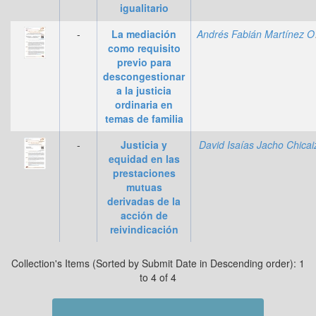
igualitario
-
La mediación
Andr
como requisito
previo para
descongestionar
a la justicia
ordinaria en
temas de familia
-
Justicia y
David Isaías Jacho Chicai
equidad en las
prestaciones
mutuas
derivadas de la
acción de
reivindicación
Collection's Items (Sorted by Submit Date in Descending order): 1
to 4 of 4