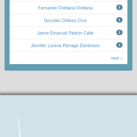
Fernando Orellana Orellana
1
Gonzalo Chávez-Cruz
1
Jaime Emanuel Padrón Calle
1
Jennifer Lorena Párraga Zambrano
1
next >