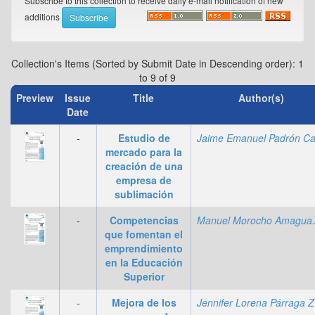
Subscribe to this collection to receive daily e-mail notification of new
additions
Collection's Items (Sorted by Submit Date in Descending order): 1
to 9 of 9
Preview
Issue
Title
Author(s)
Date
-
Estudio de
mercado para la
creación de una
empresa de
sublimación
-
Competencias
Manuel
que fomentan el
emprendimiento
en la Educación
Superior
-
Mejora de los
Je