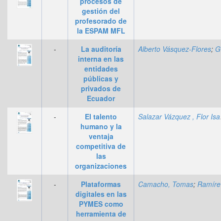
procesos de
gestión del
profesorado de
la ESPAM MFL
-
La auditoría
Alberto Vásquez-Flores
;
Gonzalo Chávez-Cruz
interna en las
entidades
públicas y
privados de
Ecuador
-
El talento
Sala
humano y la
ventaja
competitiva de
las
organizaciones
-
Plataformas
Camacho, Tomas
;
Ramírez, Fabián
digitales en las
PYMES como
herramienta de