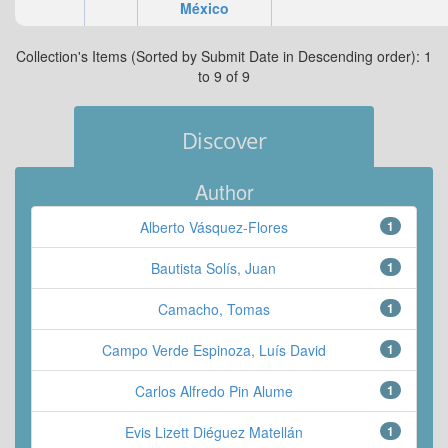
México
Collection's Items (Sorted by Submit Date in Descending order): 1
to 9 of 9
Discover
Author
Alberto Vásquez-Flores
1
Bautista Solís, Juan
1
Camacho, Tomas
1
Campo Verde Espinoza, Luís David
1
Carlos Alfredo Pin Alume
1
Evis Lizett Diéguez Matellán
1