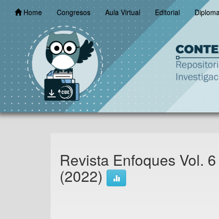
Skip
Home
Congresos
Aula Virtual
Editorial
Diplom
navigation
Revista Enfoques Vol. 
(2022)