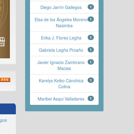
Diego Jarrín Gallegos
1
Elsa de los Ángeles Moreno
1
Nasimba
Erika J. Flores Legña
1
Gabriela Legña Proaño
1
Javier Ignacio Zambrano
1
Macias
Karelys Keiko Cánchica
1
Colina
Maribel Asqui Valladares
1
egos