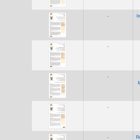
-
I
-
-
M
-
-
R