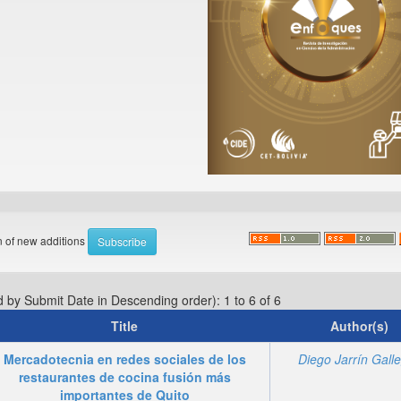
on of new additions
d by Submit Date in Descending order): 1 to 6 of 6
Title
Author(s)
Mercadotecnia en redes sociales de los
Diego Jarrín Gall
restaurantes de cocina fusión más
importantes de Quito