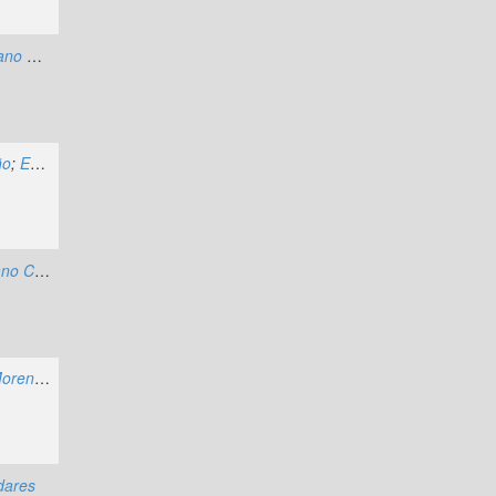
Javier Ignacio Zambrano Macias
ño
;
Erika J. Flores Legña
Alexis Santiago Lascano Clavijo
;
Karelys Keiko Cánchica Colina
Elsa de los Ángeles Moreno Nasimba
dares