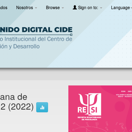
ados
Nosotros
Browse
Sign on to:
Language
iana de
12 (2022)