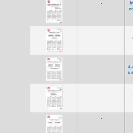
-
I
c
-
-
di
un
-
-