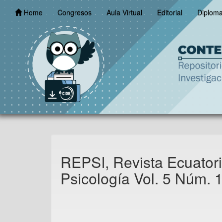
Skip
Home
Congresos
Aula Virtual
Editorial
Diplom
navigation
REPSI, Revista Ecuator
Psicología Vol. 5 Núm. 