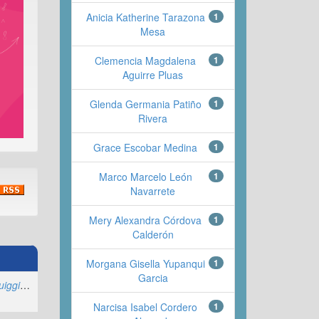
Anicia Katherine Tarazona
1
Mesa
Clemencia Magdalena
1
Aguirre Pluas
Glenda Germania Patiño
1
Rivera
Grace Escobar Medina
1
Marco Marcelo León
1
Navarrete
Mery Alexandra Córdova
1
Calderón
Morgana Gisella Yupanqui
1
Garcia
Toala Zavala, Kevin Luiggi
;
Rodríguez Pérez , Mayra Lucía
Narcisa Isabel Cordero
1