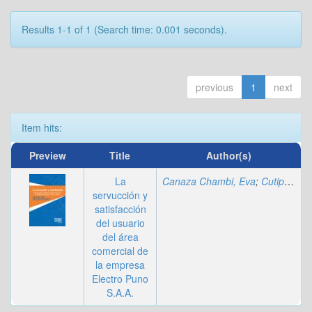
Results 1-1 of 1 (Search time: 0.001 seconds).
previous
1
next
Item hits:
Preview
Title
Author(s)
La
Canaza Chambi, Eva
;
Cutipa Limache, Alberto Magno
servucción y
satisfacción
del usuario
del área
comercial de
la empresa
Electro Puno
S.A.A.