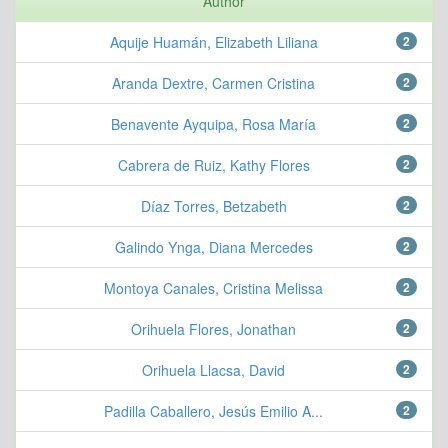
Author
Aquije Huamán, Elizabeth Liliana
2
Aranda Dextre, Carmen Cristina
2
Benavente Ayquipa, Rosa María
2
Cabrera de Ruiz, Kathy Flores
2
Díaz Torres, Betzabeth
2
Galindo Ynga, Diana Mercedes
2
Montoya Canales, Cristina Melissa
2
Orihuela Flores, Jonathan
2
Orihuela Llacsa, David
2
Padilla Caballero, Jesús Emilio A...
2