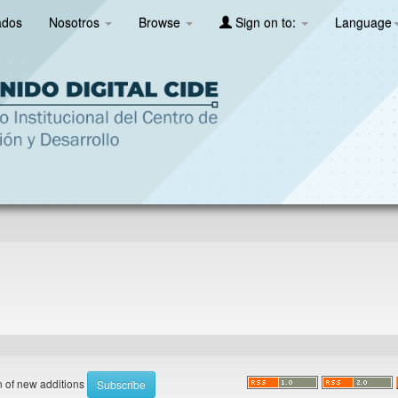
ados
Nosotros
Browse
Sign on to:
Language
on of new additions