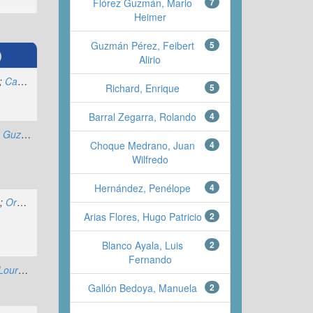
Flórez Guzmán, Mario
7
Heimer
Guzmán Pérez, Feibert
5
Alirio
;
Camadro C., Elsa L.
;
Guerrero, Janio Jadán
;
Ramos Galarza, Carlos 
Richard, Enrique
5
Barral Zegarra, Rolando
4
Mario Heimer
;
Arango Correa, Alejandro
;
Salgado Ocampo, 
Choque Medrano, Juan
4
Wilfredo
Hernández, Penélope
4
e
;
Orellana Torres, Fernando Andrés
;
Giselle González, Ivana
;
Martínez
Arias Flores, Hugo Patricio
2
Blanco Ayala, Luis
2
Fernando
Piñero Martín, María Lourdes
;
Aillón Soria, Virginia
;
Toro Garrido, Josefina
;
Burgos Salaman
Gallón Bedoya, Manuela
2