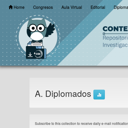
Skip
Home
Congresos
Aula Virtual
Editorial
Diplom
navigation
A. Diplomados
Subscribe to this collection to receive daily e-mail notificati