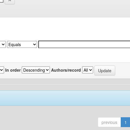
In order
Authors/record
previous
1