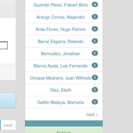
Guzmán Pérez, Feibert Alirio
4
Arango Correa, Alejandro
1
Arias Flores, Hugo Patricio
1
Barral Zegarra, Rolando
1
Bermúdez, Jonathan
1
Blanco Ayala, Luis Fernando
1
Choque Medrano, Juan Wilfredo
1
Diez, Elieth
1
Gallón Bedoya, Manuela
1
next >
next
Subject