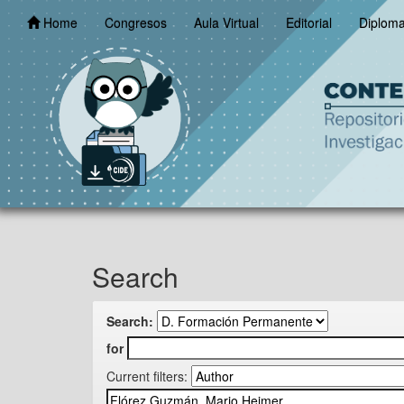
Skip
Home
Congresos
Aula Virtual
Editorial
Diplom
navigation
Search
Search:
for
Current filters: