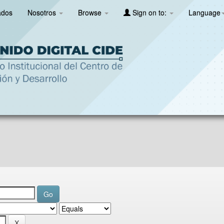
ados
Nosotros
Browse
Sign on to:
Language