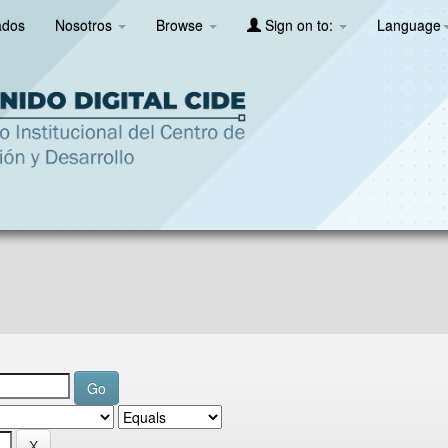
ados
Nosotros
Browse
Sign on to:
Language