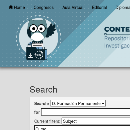
Skip
Home
Congresos
Aula Virtual
Editorial
Diplom
navigation
Search
Search:
for
Current filters: