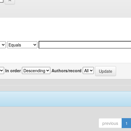
In order
Authors/record
previous
1