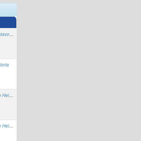
Rubio Rodríguez, Gustavo Adolfo
loria
Flórez Guzmán, Mario Heimer
Flórez Guzmán, Mario Heimer