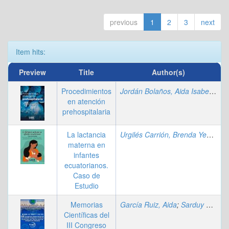
previous
1
2
3
next
Item hits:
Preview
Title
Author(s)
Procedimientos
Jordán Bolaños, Aida Isabel
;
Mena
en atención
prehospitalaria
La lactancia
Urgilés Carrión, Brenda Yesqueny
materna en
infantes
ecuatorianos.
Caso de
Estudio
Memorias
García Ruiz, Aida
;
Sarduy Lugo, Anabel
Científicas del
III Congreso