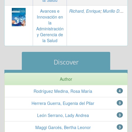
la Salud
Avances e
Richard, Enrique
;
Murillo Delgado, Erick Paul
Innovación en
la
Administración
y Gerencia de
la Salud
Discover
Author
Rodríguez Medina, Rosa María
4
Herrera Guerra, Eugenia del Pilar
3
León Serrano, Lady Andrea
3
Maggi Garcés, Bertha Leonor
3