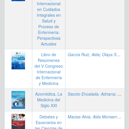
Internacional
en Cuidados
Integrales en
Salud y
Proceso de
Enfermería:
Perspectivas
Actuales
Libro de
García Ruiz, Aida
;
Olaya Sánchez, Alejandro
Resúmenes
del V Congreso
Internacional
de Enfermería
y Medicina
Azomédica, La
Sacoto Encalada, Adriana
;
Calde
Medicina del
Siglo XXI
Debates y
Macias Alvia, Aida Monserrate
;
P
Escenarios en
las Ciencias de