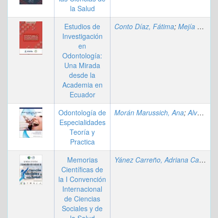
la Salud
Estudios de
Conto Díaz, Fátima
;
Mejía Gallegos, Cesar
Investigación
en
Odontología:
Una Mirada
desde la
Academia en
Ecuador
Odontología de
Morán Marussich, Ana
;
Alvarado, Alcira
Especialidades
Teoría y
Practica
Memorias
Yánez Carreño, Adriana Carolina
Científicas de
la I Convención
Internacional
de Ciencias
Sociales y de