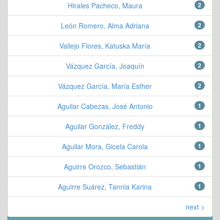
Hirales Pacheco, Maura
2
León Romero, Alma Adriana
2
Vallejo Flores, Katuska María
2
Vázquez García, Joaquín
2
Vázquez García, María Esther
2
Aguilar Cabezas, José Antonio
1
Aguilar González, Freddy
1
Aguilar Mora, Gicela Carola
1
Aguirre Orozco, Sebastián
1
Aguirre Suárez, Tannia Karina
1
next >