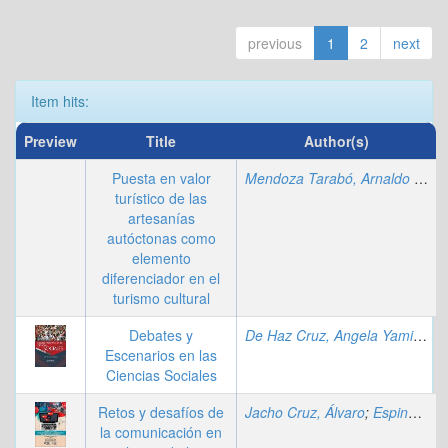
previous
1
2
next
Item hits:
Preview
Title
Author(s)
Puesta en valor
Mendoza Tarabó, Arnaldo Efrén
turístico de las
artesanías
autóctonas como
elemento
diferenciador en el
turismo cultural
Debates y
De Haz Cruz, Angela Yamil
;
Laz
Escenarios en las
Ciencias Sociales
Retos y desafíos de
Jacho Cruz, Álvaro
;
Espinal Alarcón, Andreina Jamileth
la comunicación en