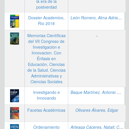
la era de la
postverdad
Dossier Academico,
León Romero, Alma Adriana
;
Co
Río 2018
Memorias Científicas
-
del VII Congreso de
Investigacion e
Innovacion. Con
Énfasis en
Educación, Ciencias
de la Salud, Ciencias
Administrativas y
Ciencias Sociales
Investigando e
Baque Martínez, Antonio Remigio
Innovando
Facetas Académicas
Olivares Álvares, Edgar
Ordenamiento
Arteaga Cáceres, Natali
;
Calvopiña Andrade, Diego Mauricio