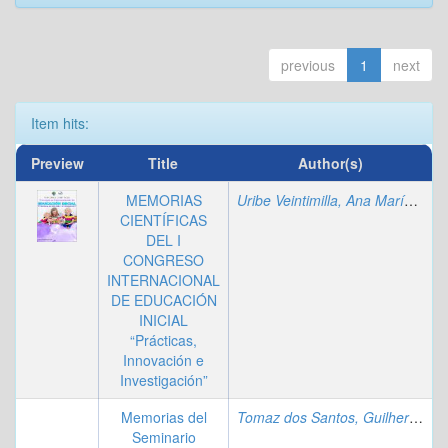
previous
1
next
Item hits:
Preview
Title
Author(s)
MEMORIAS
Uribe Veintimilla, Ana María
;
Sal
CIENTÍFICAS
DEL I
CONGRESO
INTERNACIONAL
DE EDUCACIÓN
INICIAL
“Prácticas,
Innovación e
Investigación”
Memorias del
Tomaz dos Santos, Guilherme Mendes
Seminario