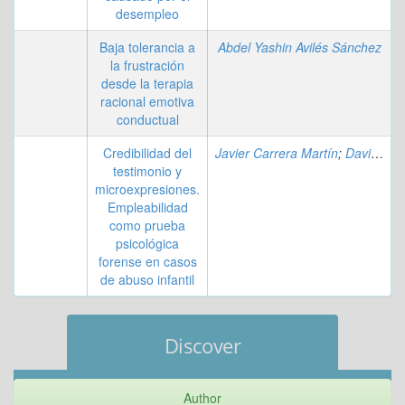
desempleo
Baja tolerancia a
Abdel Yashin Avilés Sánchez
la frustración
desde la terapia
racional emotiva
conductual
Credibilidad del
Javier Carrera Martín
;
David González Trijueque
testimonio y
microexpresiones.
Empleabilidad
como prueba
psicológica
forense en casos
de abuso infantil
Discover
Author