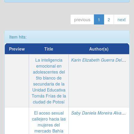
previous
1
2
next
Item hits:
Preview
Title
Author(s)
La inteligencia
Karin Elizabeth Guerra Delgado
emocional en
adolescentes del
5to blanco de
secundaria de la
Unidad Educativa
Tomás Frías de la
ciudad de Potosí
El acoso sexual
Saby Daniela Moreira Alvarez
;
A
callejero hacia las
mujeres del
mercado Bahía