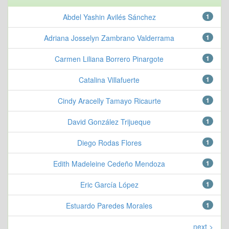
Abdel Yashin Avilés Sánchez
1
Adriana Josselyn Zambrano Valderrama
1
Carmen Liliana Borrero Pinargote
1
Catalina Villafuerte
1
Cindy Aracelly Tamayo Ricaurte
1
David González Trijueque
1
Diego Rodas Flores
1
Edith Madeleine Cedeño Mendoza
1
Eric García López
1
Estuardo Paredes Morales
1
next >