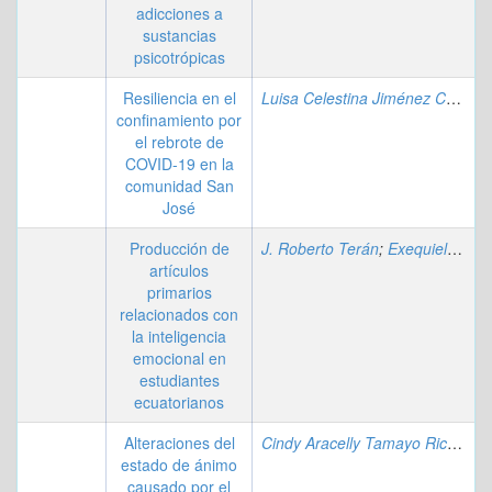
adicciones a
sustancias
psicotrópicas
Resiliencia en el
Luisa Celestina Jiménez Cedeño
confinamiento por
el rebrote de
COVID-19 en la
comunidad San
José
Producción de
J. Roberto Terán
;
Exequiel Guevara
artículos
primarios
relacionados con
la inteligencia
emocional en
estudiantes
ecuatorianos
Alteraciones del
Cindy Aracelly Tamayo Ricaurte
estado de ánimo
causado por el