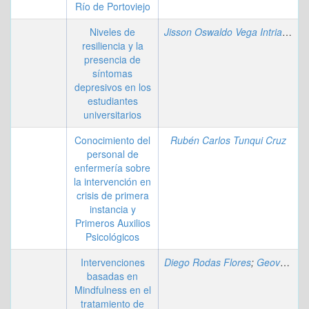
Río de Portoviejo
Niveles de
Jisson Oswaldo Vega Intriago
;
Ca
resiliencia y la
presencia de
síntomas
depresivos en los
estudiantes
universitarios
Conocimiento del
Rubén Carlos Tunqui Cruz
personal de
enfermería sobre
la intervención en
crisis de primera
instancia y
Primeros Auxilios
Psicológicos
Intervenciones
Diego Rodas Flores
;
Geovanny Reivan Ortiz
basadas en
Mindfulness en el
tratamiento de