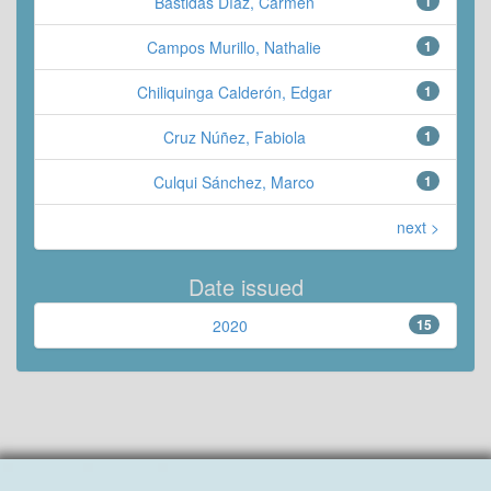
Bastidas Díaz, Carmen
1
Campos Murillo, Nathalie
1
Chiliquinga Calderón, Edgar
1
Cruz Núñez, Fabiola
1
Culqui Sánchez, Marco
1
next >
Date issued
2020
15