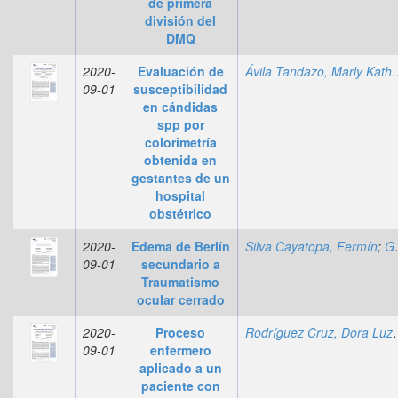
de primera
división del
DMQ
2020-
Evaluación de
Ávila Tandazo, 
09-01
susceptibilidad
en cándidas
spp por
colorimetría
obtenida en
gestantes de un
hospital
obstétrico
2020-
Edema de Berlín
Silva Cayatopa, Fermín
;
González Méndez, Ana Luisa
09-01
secundario a
Traumatismo
ocular cerrado
2020-
Proceso
Rodríguez 
09-01
enfermero
aplicado a un
paciente con