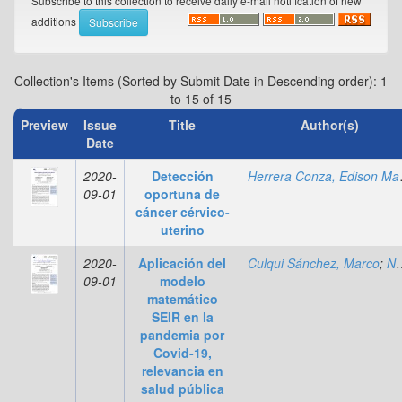
Subscribe to this collection to receive daily e-mail notification of new
additions
Collection's Items (Sorted by Submit Date in Descending order): 1
to 15 of 15
Preview
Issue
Title
Author(s)
Date
2020-
Detección
Herrer
09-01
oportuna de
cáncer cérvico-
uterino
2020-
Aplicación del
Culqui Sánchez, Marco
;
Nasimba Quinatoa, Jaime
09-01
modelo
matemático
SEIR en la
pandemia por
Covid-19,
relevancia en
salud pública