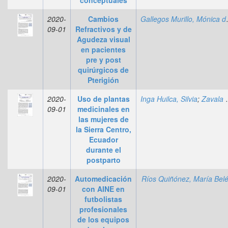
2020-
Cambios
Gallegos 
09-01
Refractivos y de
Agudeza visual
en pacientes
pre y post
quirúrgicos de
Pterigión
2020-
Uso de plantas
Inga Huilca, Silvia
;
Zavala Calahorrano, Alicia
09-01
medicinales en
las mujeres de
la Sierra Centro,
Ecuador
durante el
postparto
2020-
Automedicación
Ríos Quiñónez, María Bel
09-01
con AINE en
futbolistas
profesionales
de los equipos