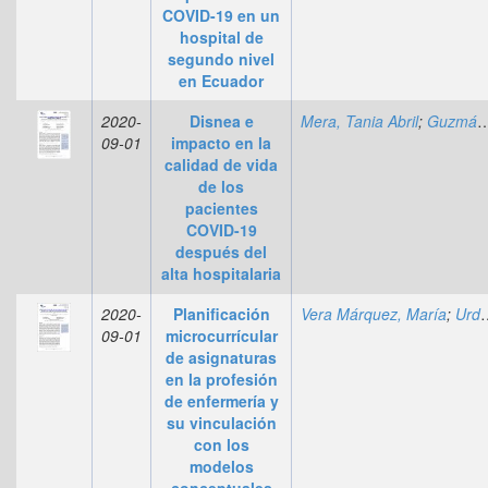
COVID-19 en un
hospital de
segundo nivel
en Ecuador
2020-
Disnea e
Mera, Tania Abril
;
Guzmán Menéndez, Gianna
09-01
impacto en la
calidad de vida
de los
pacientes
COVID-19
después del
alta hospitalaria
2020-
Planificación
Vera Márquez, María
;
Urdaneta de Primera, Esther
09-01
microcurrícular
de asignaturas
en la profesión
de enfermería y
su vinculación
con los
modelos
conceptuales