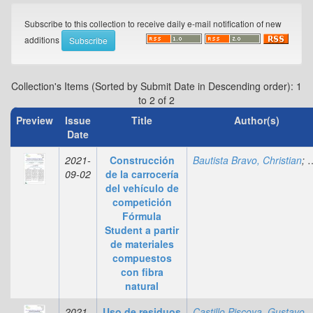
Subscribe to this collection to receive daily e-mail notification of new
additions
Collection's Items (Sorted by Submit Date in Descending order): 1
to 2 of 2
Preview
Issue
Title
Author(s)
Date
2021-
Construcción
Bautista Bravo, Christian
;
M
09-02
de la carrocería
del vehículo de
competición
Fórmula
Student a partir
de materiales
compuestos
con fibra
natural
2021-
Uso de residuos
Castillo Piscoya, 