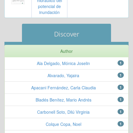
hidráulico del
potencial de
inundación
Discover
Author
Ala Delgado, Mónica Joselin
1
Alvarado, Yajaira
1
Apacani Fernández, Carla Claudia
1
Bladés Benítez, Mario Andrés
1
Carbonell Soto, Dilú Virginia
1
Colque Copa, Noel
1