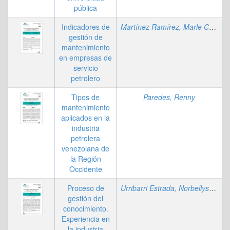
pública
Indicadores de
Martínez Ramírez, Marle Cecilia
;
gestión de
mantenimiento
en empresas de
servicio
petrolero
Tipos de
Paredes, Renny
mantenimiento
aplicados en la
industria
petrolera
venezolana de
la Región
Occidente
Proceso de
Urribarri Estrada, Norbellys Coromoto
gestión del
conocimiento.
Experiencia en
la industria