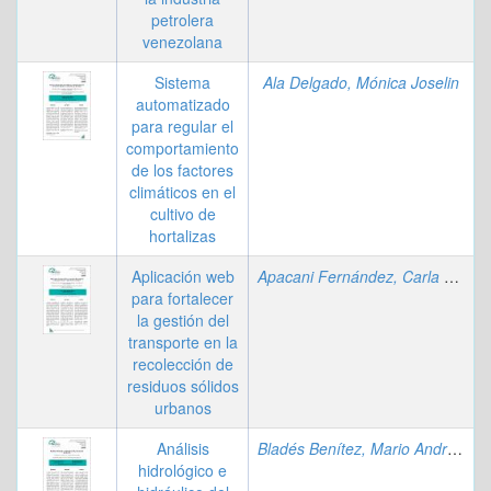
petrolera
venezolana
Sistema
Ala Delgado, Mónica Joselin
automatizado
para regular el
comportamiento
de los factores
climáticos en el
cultivo de
hortalizas
Aplicación web
Apacani Fernández, Carla Claudia
para fortalecer
la gestión del
transporte en la
recolección de
residuos sólidos
urbanos
Análisis
Bladés Benítez, Mario Andrés
;
Ló
hidrológico e