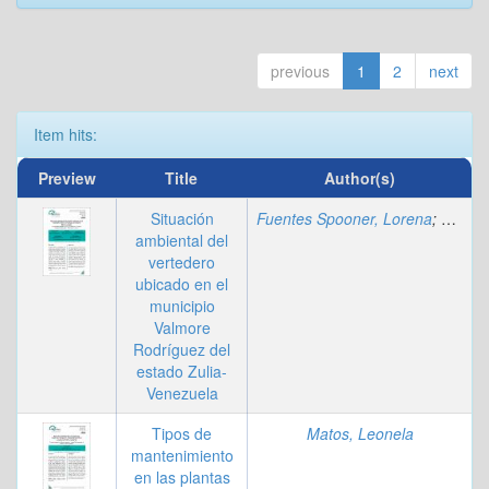
previous
1
2
next
Item hits:
Preview
Title
Author(s)
Situación
Fuentes Spooner, Lorena
;
Salas, 
ambiental del
vertedero
ubicado en el
municipio
Valmore
Rodríguez del
estado Zulia-
Venezuela
Tipos de
Matos, Leonela
mantenimiento
en las plantas