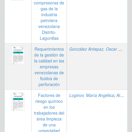
compresoras de
gas de la
industria
petrolera
venezolana
Distrito-
Lagunillas
Requerimientos
González Antepaz, Oscar Miguel
de la gestión de
la calidad en las
empresas
venezolanas de
fluidos de
perforación
Factores de
Loginov, María Angélica
;
Alvarado, Yajaira
riesgo químico
en los
trabajadores del
área limpieza
de una
universidad