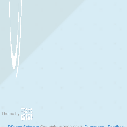
Theme by
DSpace Software
Copyright © 2002-2013
Duraspace
-
Feedback