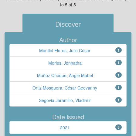
to 5 of 5
Discover
Author
Montiel Flores, Julio César
1
Morles, Jonnatha
1
Muñoz Choque, Angie Mabel
1
Ortiz Mosquera, César Geovanny
1
Segovia Jaramillo, Vladimir
1
Date issued
2021
5