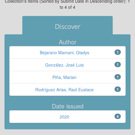
Collection's Items (Sorted by Submit Date in Descending order): 1
to 4 of 4
Discover
Author
Bejarano Mamani, Gladys
1
González, José Luis
1
Piña, Marian
1
Rodríguez Arias, Raúl Eustace
1
Date issued
2020
4