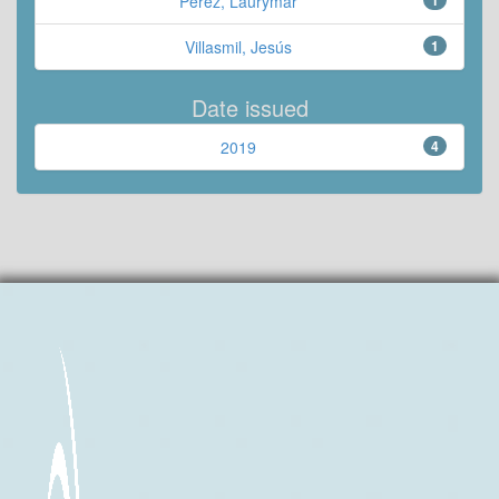
Pérez, Laurymar
Villasmil, Jesús
1
Date issued
2019
4