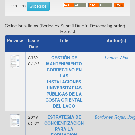
additions
Collection's Items (Sorted by Submit Date in Descending order): 1
to 4 of 4
Preview
Issue
Title
Author(s)
Date
2019-
GESTIÓN DE
Loaiza, Alba
01-01
MANTENIMIENTO
CORRECTIVO EN
LAS
INSTALACIONES
UNIVERSITARIAS
PÚBLICAS DE LA
COSTA ORIENTAL
DEL LAGO
2019-
ESTRATEGIA DE
Bordones Rojas, Jor
01-01
CONCIENTIZACIÓN
PARA LA
FORMACIÓN