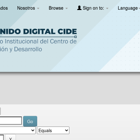
ados
Nosotros
Browse
Sign on to:
Language