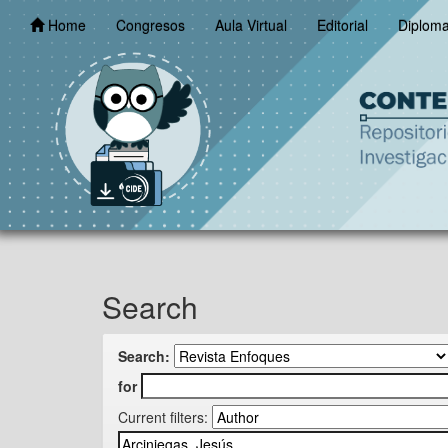
Skip
Home
Congresos
Aula Virtual
Editorial
Diplom
navigation
Search
Search:
for
Current filters: