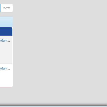
next
er, Leunam
;
Palencia, Carlos
er, Leunam
;
Palencia, Carlos