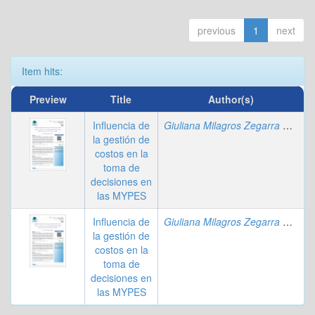
previous
1
next
Item hits:
Preview
Title
Author(s)
Influencia de
Giuliana Milagros Zegarra Quesada
la gestión de
costos en la
toma de
decisiones en
las MYPES
Influencia de
Giuliana Milagros Zegarra Quesada
la gestión de
costos en la
toma de
decisiones en
las MYPES