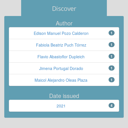
Discover
Author
Edison Manuel Pozo Calderon
1
Fabiola Beatriz Puch Tórrez
1
Flavio Abastoflor Dupleich
1
Jimena Portugal Dorado
1
Maicol Alejandro Oleas Plaza
1
Date issued
2021
4