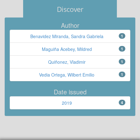
Discover
Author
Benavidez Miranda, Sandra Gabriela
1
Maguiña Acebey, Mildred
1
Quiñonez, Vladimir
1
Vedia Ortega, Wilbert Emilio
1
Date issued
2019
4