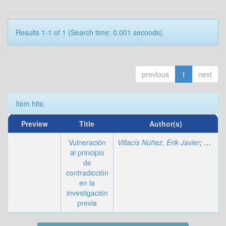
Results 1-1 of 1 (Search time: 0.001 seconds).
previous
1
next
Item hits:
Preview
Title
Author(s)
Vulneración
Villacís Núñez, Erik Javier
;
Morale
al principio
de
contradicción
en la
investigación
previa