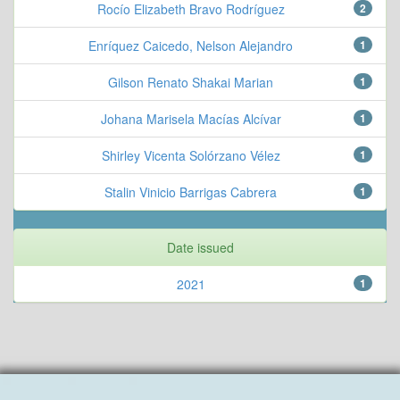
Rocío Elizabeth Bravo Rodríguez
2
Enríquez Caicedo, Nelson Alejandro
1
Gilson Renato Shakai Marian
1
Johana Marisela Macías Alcívar
1
Shirley Vicenta Solórzano Vélez
1
Stalin Vinicio Barrigas Cabrera
1
Date issued
2021
1