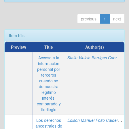
previous
1
next
Item hits:
Preview
Title
Author(s)
Acceso a la
Stalin Vinicio Barrigas Cabrera
;
E
información
personal por
terceros
cuando se
demuestra
legítimo
interés:
comparado y
florilegio
Los derechos
Edison Manuel Pozo Calderón
;
Gi
ancestrales de